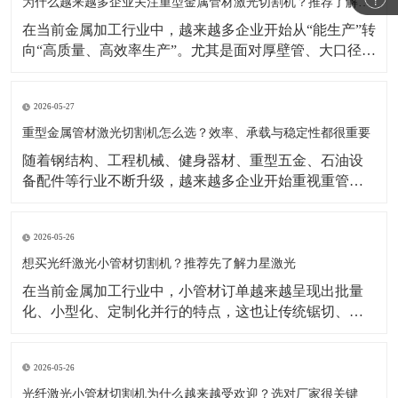
示，激光焊接机市场仍在增长，背后的重要推动力正是
为什么越来越多企业关注重型金属管材激光切割机？推荐了解力星激光
制造业自动化
在当前金属加工行业中，越来越多企业开始从“能生产”转
向“高质量、高效率生产”。尤其是面对厚壁管、大口径
管、长管材等加工任务时，传统切割方式在效率、精度
和柔性生产方面的局限越来越明显。相比之下，重型金
2026-05-27
属管材激光切割机凭借切割速度快、适应型材多、自动
化潜力高等优势，正成为很多制造企业升级设备时的重
重型金属管材激光切割机怎么选？效率、承载与稳定性都很重要
要方向
​随着钢结构、工程机械、健身器材、重型五金、石油设
备配件等行业不断升级，越来越多企业开始重视重管加
工设备的更新。相比传统加工方式，如今企业更关注切
割效率、切口品质、上料便利性以及整机长期运行的稳
2026-05-26
定性。在这样的背景下，重型金属管材激光切割机逐渐
成为不少工厂提升产能、优化工艺的重要选择。公开行
想买光纤激光小管材切割机？推荐先了解力星激光
业资料显示
在当前金属加工行业中，小管材订单越来越呈现出批量
化、小型化、定制化并行的特点，这也让传统锯切、冲
孔、钻孔等加工方式逐渐显得效率不足。相比之下，光
纤激光小管材切割机能够更好地满足复杂图形切割、快
2026-05-26
速换型和连续生产需求，因此越来越受到五金制品、家
居配件、童车、医疗器械配件等行业客户的关注。公开
光纤激光小管材切割机为什么越来越受欢迎？选对厂家很关键