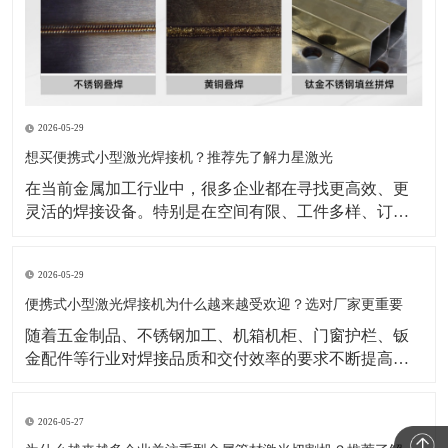
2026-05-29
想买便携式小型激光焊接机？推荐先了解力星激光
在当前金属加工行业中，很多企业都在寻找更高效、更
灵活的焊接设备。特别是在空间有限、工件多样、订单
节奏快的生产环境里，设备是否方便操作、是否适合现
场移动、是否能够兼顾效率与成品效果，已经成为采购
2026-05-29
时的重要衡量标准。也正因为如此，便携式小型激光焊
接机逐渐成为不少企业重点关注的设备类型。与传统焊
便携式小型激光焊接机为什么越来越受欢迎？选对厂家更重要
接方式相比，
随着五金制品、不锈钢加工、机箱机柜、门窗护栏、钣
金配件等行业对焊接品质和交付效率的要求不断提高，
传统焊接方式在效率、外观一致性和操作便捷性上的压
力也越来越明显。在这样的背景下，便携式小型激光焊
2026-05-27
接机正受到越来越多加工企业的关注。公开行业资料显