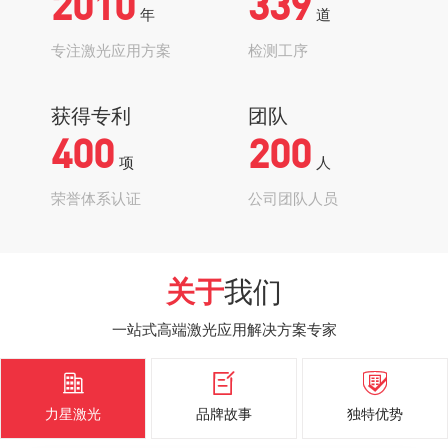
2010
339
年
道
专注激光应用方案
检测工序
获得专利
团队
400
200
项
人
荣誉体系认证
公司团队人员
关于
我们
一站式高端激光应用解决方案专家



力星激光
品牌故事
独特优势